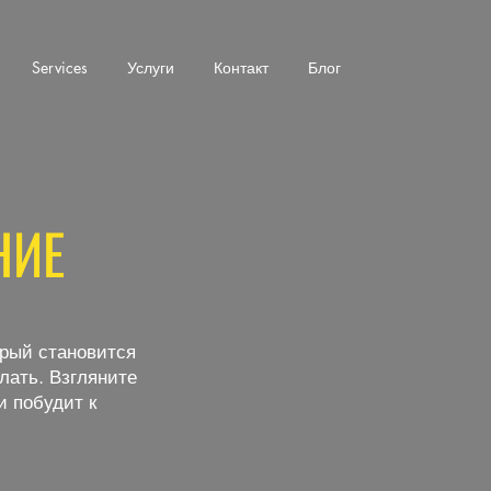
Services
Услуги
Контакт
Блог
НИЕ
орый становится
лать. Взгляните
и побудит к